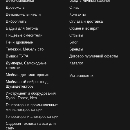
Бетономешалки
Вход в личный кабинет
Дровоколы
О нас
Веткоизмельчители
Контакты
Виброплиты
Оплата и доставка
Бадьи для бетона
Обмен и возврат
Пищевые смесители
Отзывы
Печи дровяные
Блог
Тележки, Мебель сто
Бренды
Вышки ТУРА
Договор публичной оферты
Думперы, Самоходные
Каталог
тележки
Мебель для мастерских
Мы в соцсетях
Мобильный вибростенд,
Шумодетекторы
Инструмент и оборудования
Ryobi, Topex, Neo
Генераторы и промышленные
миниэлектростанции
Генераторы и электростанции
Садовая техника та все для
саду