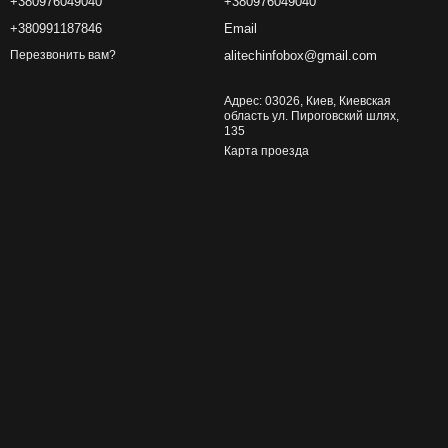
+380976049040
+380976049040
+380991187846
Email
alitechinfobox@gmail.com
Перезвонить вам?
Адрес: 03026, Киев, Киевская
область ул. Пироговский шлях,
135
Карта проезда