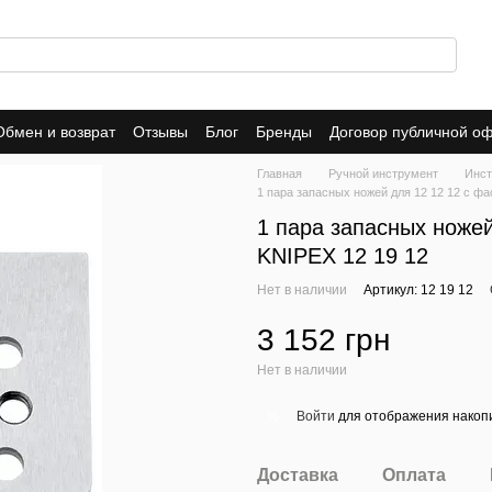
Обмен и возврат
Отзывы
Блог
Бренды
Договор публичной о
Главная
Ручной инструмент
Инст
1 пара запасных ножей для 12 12 12 с ф
1 пара запасных ноже
KNIPEX 12 19 12
Нет в наличии
Артикул: 12 19 12
3 152 грн
Нет в наличии
Войти
для отображения накопи
%
Доставка
Оплата