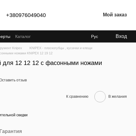
+380976049040
Мой заказ
Вход
ферты
Каталог
Рус
румент Knipex
KNIPEX - плоскогубцы , кусачки и клещи
асонными ножами KNIPEX 12 19 12
й для 12 12 12 с фасонными ножами
Оставить отзыв
К сравнению
В желания
тельной скидки
Гарантия