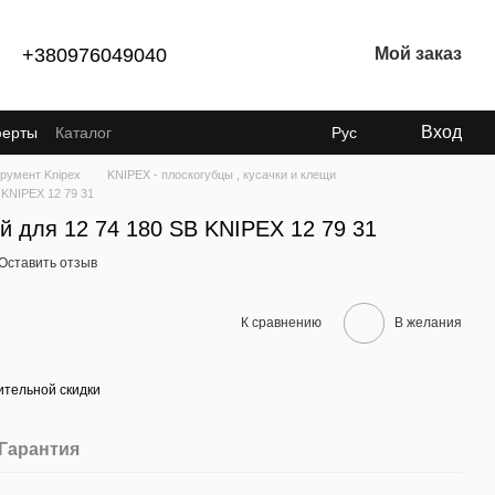
+380976049040
Мой заказ
Вход
ферты
Каталог
Рус
румент Knipex
KNIPEX - плоскогубцы , кусачки и клещи
 KNIPEX 12 79 31
й для 12 74 180 SB KNIPEX 12 79 31
Оставить отзыв
К сравнению
В желания
тельной скидки
Гарантия