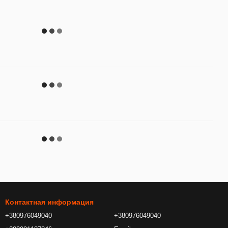
Контактная информация
+380976049040
+380976049040