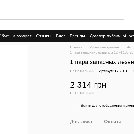
Обмен и возврат
Отзывы
Блог
Бренды
Договор публичной о
Главная
Ручной инструмент
Инст
1 пара запасных лезвий для 12 74 180 SB
1 пара запасных лезви
Нет в наличии
Артикул: 12 79 31
2 314 грн
Нет в наличии
Войти
для отображения накопи
%
Доставка
Оплата